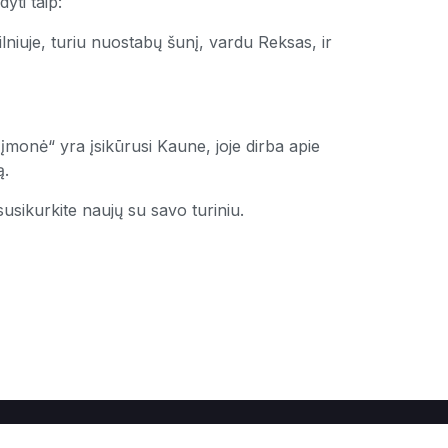
yti taip:
ilniuje, turiu nuostabų šunį, vardu Reksas, ir
įmonė“ yra įsikūrusi Kaune, joje dirba apie
ą.
r susikurkite naujų su savo turiniu.