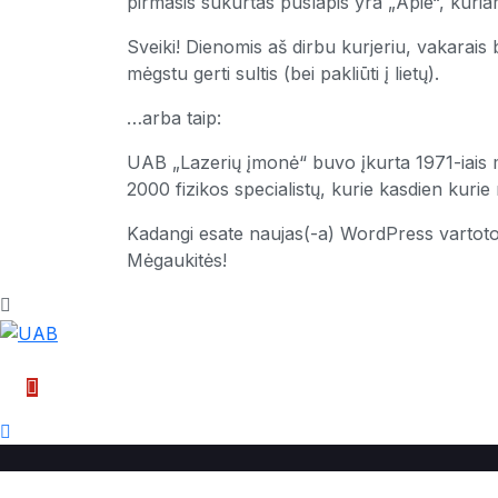
pirmasis sukurtas puslapis yra „Apie“, kuriam
Sveiki! Dienomis aš dirbu kurjeriu, vakarais 
mėgstu gerti sultis (bei pakliūti į lietų).
…arba taip:
UAB „Lazerių įmonė“ buvo įkurta 1971-iais me
2000 fizikos specialistų, kurie kasdien kur
Kadangi esate naujas(-a) WordPress vartoto
Mėgaukitės!
auto@kreftis.lt
+370 652 89828