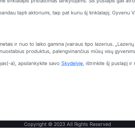
e tinklalapis pristatomas lankytojams. Šis puslapis gali atrod
bandau tapti aktoriumi, taip pat kuriu šį tinklalapį. Gyvenu V
tais ir nuo to laiko gamina įvairaus tipo lazerius. „Lazerių 
ie nuostabius produktus, palengvinančius mūsų visų gyvenim
jas(-a), apsilankykite savo
Skydelyje
, ištrinkite šį puslapį i
Copyright © 2023 All Rights Reserved